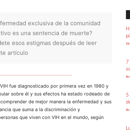
nfermedad exclusiva de la comunidad
H
tivo es una sentencia de muerte?
p
dete esos estigmas después de leer
St
te artículo
7
s
Ar
 VIH fue diagnosticado por primera vez en 1980 y
lar sobre él y sus efectos ha estado rodeado de
5
d
 a comprender de mejor manera la enfermedad y sus
ancia que suma a la discriminación y
Ar
 personas que viven con VIH en el mundo, según
L