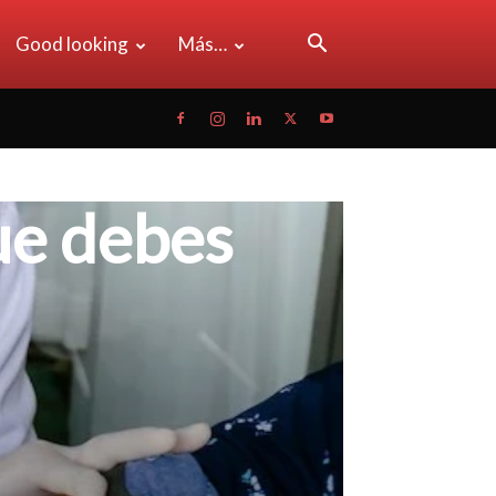
Good looking
Más…
ue debes