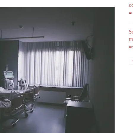
c
Al
S
m
Ar