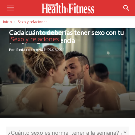
Inicio
Sexo y relaciones
Cada cuánto deberías tener sexo con tu
Sexo y relaciones
pareja, según la ciencia
Por
Redacción AH&F
09/07/2021
¿Cuánto sexo es normal tener a la semana? ¿Y