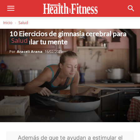
Inicio
Salud
10 Ejercicios de gimnasia cerebral para
Salud
estimular tu mente
Por
Araceli Arana
16/02/2025
Además de que te ayudan a estimular el