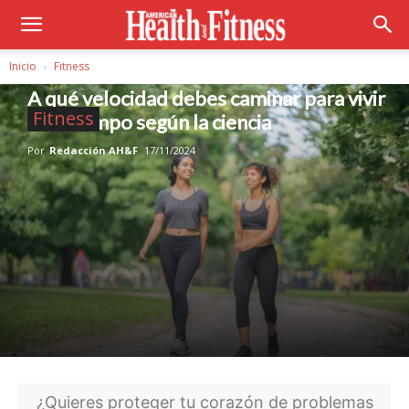
Inicio
Fitness
A qué velocidad debes caminar para vivir
Fitness
más tiempo según la ciencia
Por
Redacción AH&F
17/11/2024
¿Quieres proteger tu corazón de problemas