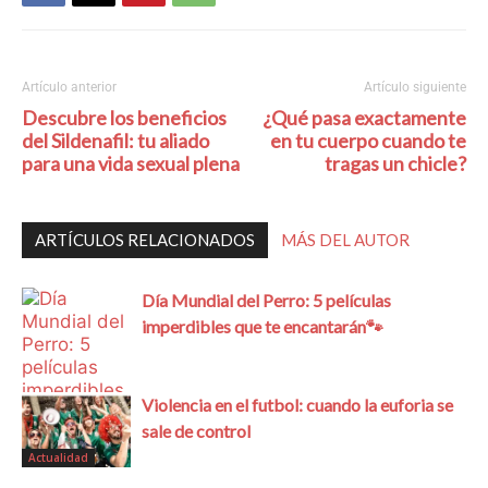
Artículo anterior
Artículo siguiente
Descubre los beneficios
¿Qué pasa exactamente
del Sildenafil: tu aliado
en tu cuerpo cuando te
para una vida sexual plena
tragas un chicle?
ARTÍCULOS RELACIONADOS
MÁS DEL AUTOR
Día Mundial del Perro: 5 películas
imperdibles que te encantarán🐾
Violencia en el futbol: cuando la euforia se
sale de control
Actualidad
Actualidad