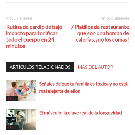
Artículo anterior
Artículo siguiente
Rutina de cardio de bajo
7 Platillos de restaurante
impacto para tonificar
que son una bomba de
todo el cuerpo en 24
calorías, ¡no los comas!
minutos
ARTÍCULOS RELACIONADOS
MÁS DEL AUTOR
Señales de que tu familia es tóxica y no está
mal alejarte de ellos
Salud
El músculo: la clave real de la longevidad
Salud