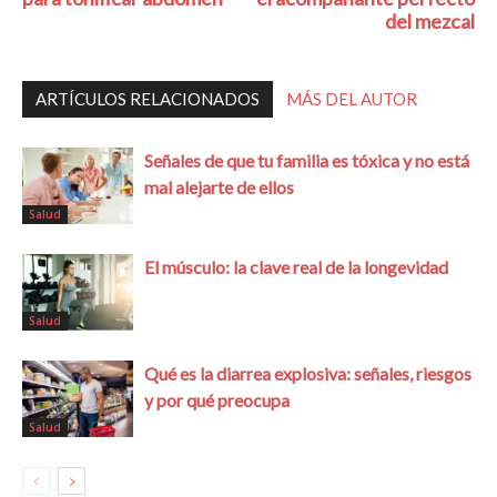
del mezcal
ARTÍCULOS RELACIONADOS
MÁS DEL AUTOR
Señales de que tu familia es tóxica y no está
mal alejarte de ellos
Salud
El músculo: la clave real de la longevidad
Salud
Qué es la diarrea explosiva: señales, riesgos
y por qué preocupa
Salud