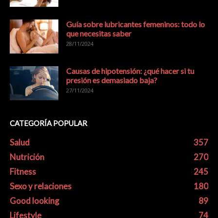
Guía sobre lubricantes femeninos: todo lo
que necesitas saber
28/11/2024
Causas de hipotensión: ¿qué hacer si tu
presión es demasiado baja?
27/11/2024
CATEGORÍA POPULAR
Salud
357
Nutrición
270
Fitness
245
Sexo y relaciones
180
Good looking
89
Lifestyle
74