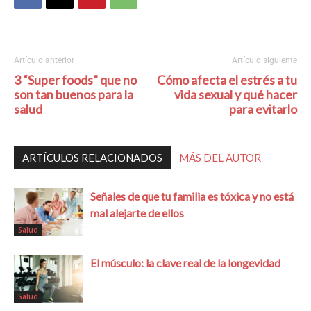
Artículo anterior
Artículo siguiente
3 “Super foods” que no
Cómo afecta el estrés a tu
son tan buenos para la
vida sexual y qué hacer
salud
para evitarlo
ARTÍCULOS RELACIONADOS
MÁS DEL AUTOR
Señales de que tu familia es tóxica y no está
mal alejarte de ellos
Salud
El músculo: la clave real de la longevidad
Salud