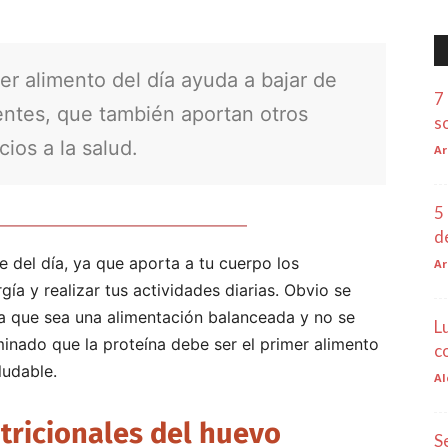
 alimento del día ayuda a bajar de
7
entes, que también aportan otros
s
cios a la salud.
Ar
5
d
 del día, ya que aporta a tu cuerpo los
Ar
ía y realizar tus actividades diarias. Obvio se
ra que sea una alimentación balanceada y no se
L
minado que la proteína debe ser el primer alimento
c
ludable.
Al
tricionales del huevo
S