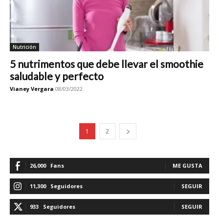
Nutrición
5 nutrimentos que debe llevar el smoothie
saludable y perfecto
Vianey Vergara
08/03/2022
1
2
26,000
Fans
ME GUSTA
11,300
Seguidores
SEGUIR
933
Seguidores
SEGUIR