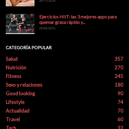
28/11/2024
Ejercicios HIIT: las 3 mejores apps para
quemar grasa rápido y...
29/09/2025
CATEGORÍA POPULAR
Salud
357
Nutrición
270
Fitness
245
Sexo y relaciones
180
Good looking
90
Lifestyle
74
Actualidad
70
Travel
60
Tech
32