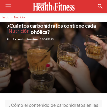
Inicio
Nutrición
¿Cuántos carbohidratos contiene cada
Nutrición
bebida alcohólica?
Por
Salvador Sánchez
25/04/2025
¿Cómo el contenido de carbohidratos en las