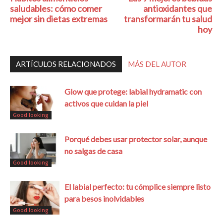
saludables: cómo comer
antioxidantes que
mejor sin dietas extremas
transformarán tu salud
hoy
ARTÍCULOS RELACIONADOS
MÁS DEL AUTOR
Glow que protege: labial hydramatic con
activos que cuidan la piel
Good looking
Porqué debes usar protector solar, aunque
no salgas de casa
Good looking
El labial perfecto: tu cómplice siempre listo
para besos inolvidables
Good looking