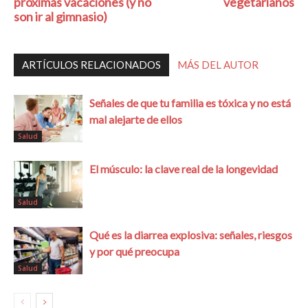
próximas vacaciones (y no
vegetarianos
son ir al gimnasio)
ARTÍCULOS RELACIONADOS
MÁS DEL AUTOR
Señales de que tu familia es tóxica y no está
mal alejarte de ellos
Salud
El músculo: la clave real de la longevidad
Salud
Qué es la diarrea explosiva: señales, riesgos
y por qué preocupa
Salud