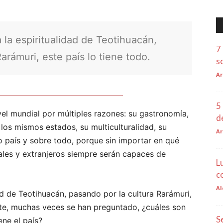
la espiritualidad de Teotihuacán,
7
arámuri, este país lo tiene todo.
s
Ar
5
el mundial por múltiples razones: su gastronomía,
d
 los mismos estados, su multiculturalidad, su
Ar
 país y sobre todo, porque sin importar en qué
nales y extranjeros siempre serán capaces de
L
c
Al
ad de Teotihuacán, pasando por la cultura Rarámuri,
nte, muchas veces se han preguntado, ¿cuáles son
S
ene el país?