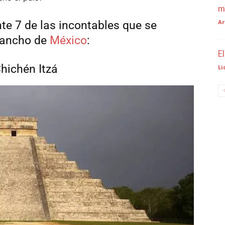
m
Ar
te 7 de las incontables que se
y ancho de
México
:
E
Chichén Itzá
Li