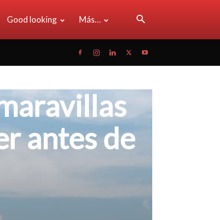
Good looking
Más…
maravillas
r antes de