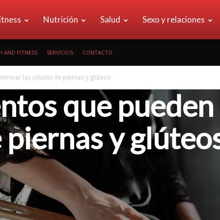
erican
itness
Nutrición
Salud
Sexo y relaciones
 AND FITNESS
SERVICIOS
CONTACTO
alth&Fitness
minar las celulitis de piernas y glúteos
ntos que pueden 
e piernas y glúteo