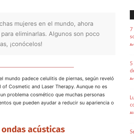
uchas mujeres en el mundo, ahora
7
 para eliminarlas. Algunos son poco
s
vas, ¡conócelos!
Ar
5
d
el mundo padece celulitis de piernas, según reveló
Ar
al of Cosmetic and Laser Therapy. Aunque no es
es un problema cosmético que muchas personas
L
ientos que pueden ayudar a reducir su apariencia o
c
Al
 ondas acústicas
S