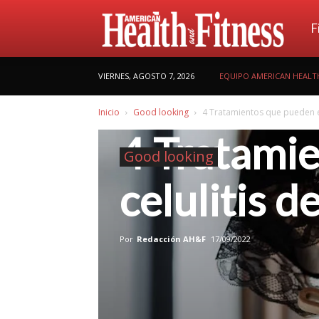
Am
F
VIERNES, AGOSTO 7, 2026
EQUIPO AMERICAN HEALTH
He
Inicio
Good looking
4 Tratamientos que pueden eli
4 Tratamie
Good looking
celulitis d
Por
Redacción AH&F
17/09/2022