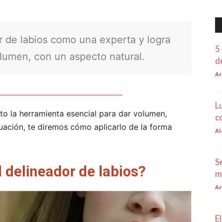
r de labios como una experta y logra
5
lumen, con un aspecto natural.
d
Ar
L
lto la herramienta esencial para dar volumen,
c
inuación, te diremos cómo aplicarlo de la forma
Al
S
 delineador de labios?
m
Ar
E