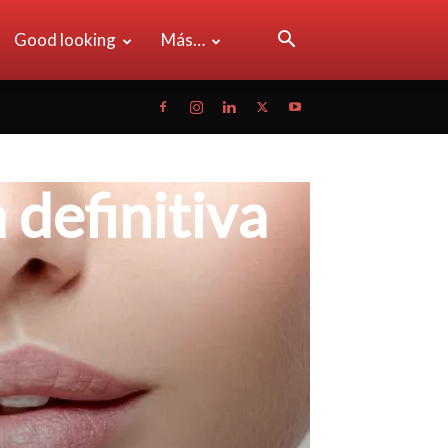
Good looking
Más…
 definitiva