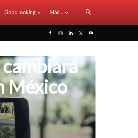
Good looking
Más…
 cambiará
en México