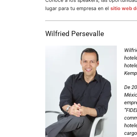
Conoce a los speakers, las oportunidad
lugar para tu empresa en el
sitio web 
Wilfried Persevalle
Wilfr
hotel
hotel
Kempi
De 20
Méxic
empre
“FIDE
comme
hotel
cargo