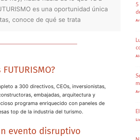
5
 FUTURISMO es una oportunidad única
d
stas, conoce de qué se trata
Ar
L
c
Al
s FUTURISMO?
S
m
to a 300 directivos, CEOs, inversionistas,
Ar
 constructoras, embajadas, arquitectura y
bicioso programa enriquecido con paneles de
E
sas top de la industria del turismo.
Li
n evento disruptivo
N