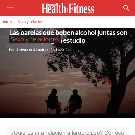
Inicio
Sexo y relaciones
Las parejas que beben alcohol juntas son
Sexo y relaciones
más felices, según estudio
Por
Salvador Sánchez
24/11/2019
¿Quieres una relación a largo plazo? Conoce