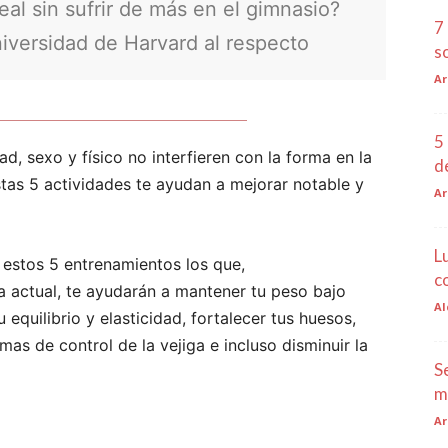
l sin sufrir de más en el gimnasio?
7
niversidad de Harvard al respecto
s
Ar
5
ad, sexo y físico no interfieren con la forma en la
d
tas 5 actividades te ayudan a mejorar notable y
Ar
L
 estos 5 entrenamientos los que,
c
a actual, te ayudarán a mantener tu peso bajo
Al
 equilibrio y elasticidad, fortalecer tus huesos,
mas de control de la vejiga e incluso disminuir la
S
m
Ar