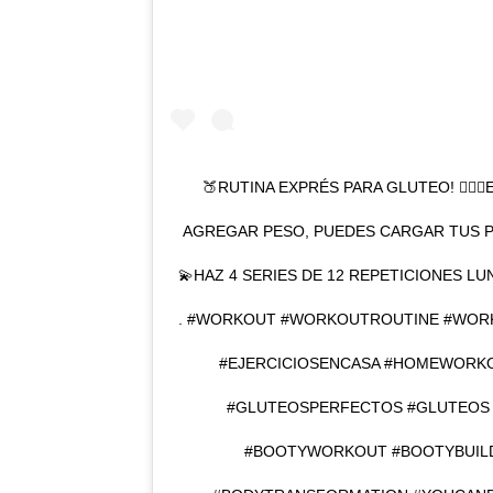
🍑RUTINA EXPRÉS PARA GLUTEO! 🧘🏽‍♀️EJ
AGREGAR PESO, PUEDES CARGAR TUS P
💫HAZ 4 SERIES DE 12 REPETICIONES LUN
. #WORKOUT #WORKOUTROUTINE #WORK
#EJERCICIOSENCASA #HOMEWORKO
#GLUTEOSPERFECTOS #GLUTEOS
#BOOTYWORKOUT #BOOTYBUILD