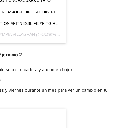
OIT #NOEXCUSES #RETO
CASA #FIT #FITSPO #BEFIT
ION #FITNESSLIFE #FITGIRL
YMPIA VILLAGRÁN
(@OLYMPIA_VIL) EL
30 DE JUN DE 2019 A LAS 6
Ejercicio 2
alo sobre tu cadera y abdomen bajo).
.
les y viernes durante un mes para ver un cambio en tu