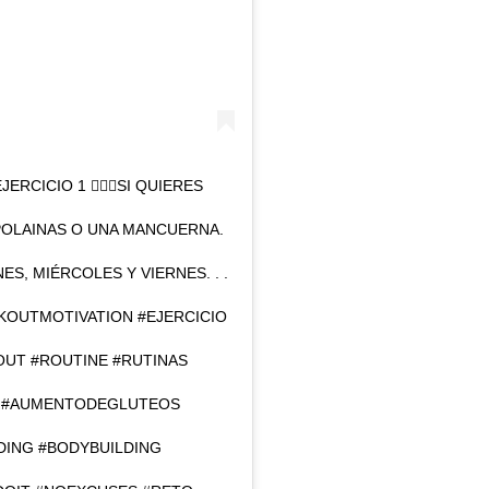
ERCICIO 1 🏋🏽‍♀️SI QUIERES
OLAINAS O UNA MANCUERNA.
ES, MIÉRCOLES Y VIERNES. . .
OUTMOTIVATION #EJERCICIO
UT #ROUTINE #RUTINAS
 #AUMENTODEGLUTEOS
ING #BODYBUILDING