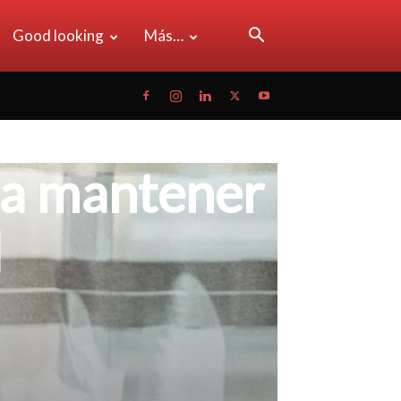
Good looking
Más…
ara mantener
d