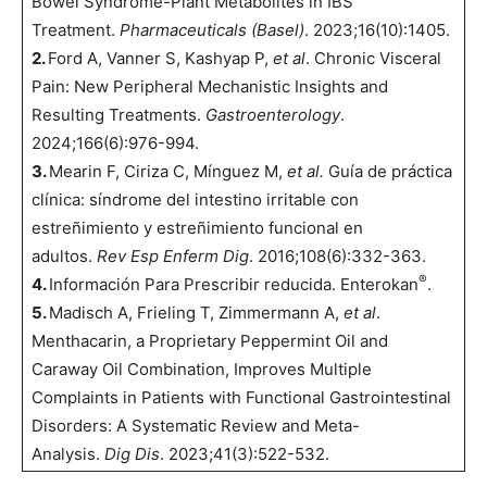
Bowel Syndrome-Plant Metabolites in IBS
Treatment.
Pharmaceuticals (Basel)
. 2023;16(10):1405.
2.
Ford A, Vanner S, Kashyap P,
et al
. Chronic Visceral
Pain: New Peripheral Mechanistic Insights and
Resulting Treatments.
Gastroenterology
.
2024;166(6):976-994.
3.
Mearin F, Ciriza C, Mínguez M,
et al.
Guía de práctica
clínica: síndrome del intestino irritable con
estreñimiento y estreñimiento funcional en
adultos.
Rev Esp Enferm Dig
. 2016;108(6):332-363.
®
4.
Información Para Prescribir reducida. Enterokan
.
5.
Madisch A, Frieling T, Zimmermann A,
et al
.
Menthacarin, a Proprietary Peppermint Oil and
Caraway Oil Combination, Improves Multiple
Complaints in Patients with Functional Gastrointestinal
Disorders: A Systematic Review and Meta-
Analysis.
Dig Dis
. 2023;41(3):522-532.