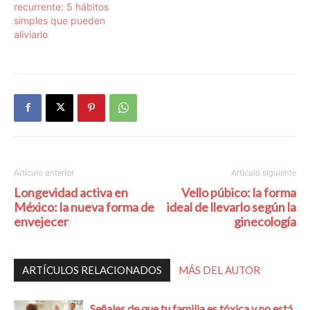
recurrente: 5 hábitos
simples que pueden
aliviarlo
Artículo anterior
Artículo siguiente
Longevidad activa en
Vello púbico: la forma
México: la nueva forma de
ideal de llevarlo según la
envejecer
ginecología
ARTÍCULOS RELACIONADOS
MÁS DEL AUTOR
Señales de que tu familia es tóxica y no está