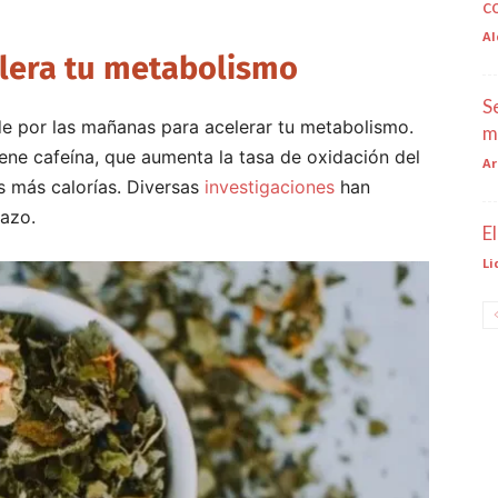
c
Al
elera tu metabolismo
S
de por las mañanas para acelerar tu metabolismo.
m
iene cafeína, que aumenta la tasa de oxidación del
Ar
s más calorías. Diversas
investigaciones
han
lazo.
E
Li