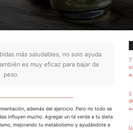
ebidas más saludables, no solo ayuda
7
ambién es muy eficaz para bajar de
s
peso.
Ar
5
d
imentación, además del ejercicio. Pero no todo se
Ar
das influyen mucho. Agregar un té verde a tu dieta
anismo, mejorando tu metabolismo y ayudándote a
L