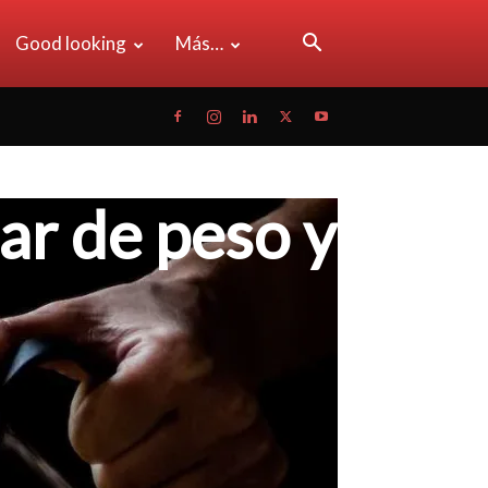
Good looking
Más…
jar de peso y