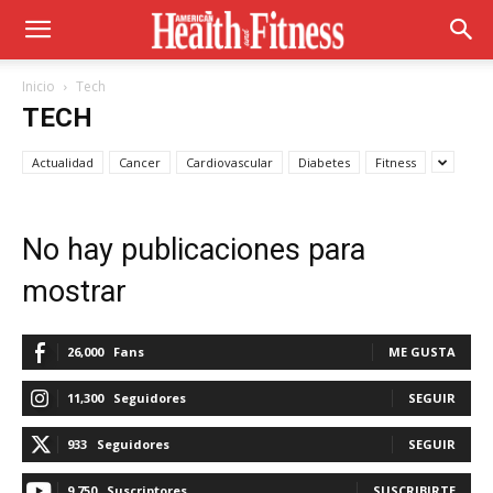
Inicio
Tech
TECH
Actualidad
Cancer
Cardiovascular
Diabetes
Fitness
No hay publicaciones para
mostrar
26,000
Fans
ME GUSTA
11,300
Seguidores
SEGUIR
933
Seguidores
SEGUIR
9,750
Suscriptores
SUSCRIBIRTE