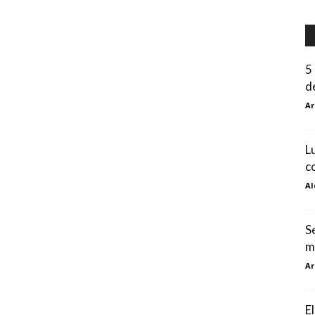
5
d
Ar
L
c
Al
S
m
Ar
E