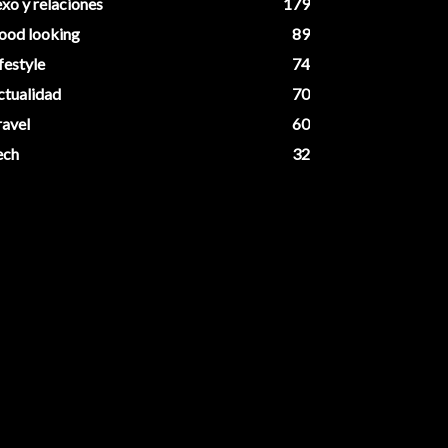
xo y relaciones
179
ood looking
89
festyle
74
ctualidad
70
ravel
60
ech
32