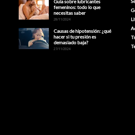
Se
Guía sobre lubricantes
femeninos: todo lo que
G
necesitas saber
Li
28/11/2024
A
Causas de hipotensión: ¿qué
hacer si tu presión es
T
demasiado baja?
T
27/11/2024