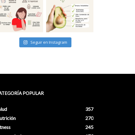
Seguir en Instagram
ATEGORÍA POPULAR
alud
357
utrición
270
tness
245