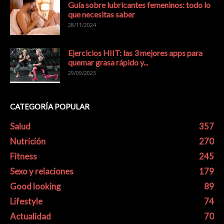
Guía sobre lubricantes femeninos: todo lo
que necesitas saber
28/11/2024
Ejercicios HIIT: las 3 mejores apps para
quemar grasa rápido y...
29/09/2025
CATEGORÍA POPULAR
Salud
357
Nutrición
270
Fitness
245
Sexo y relaciones
179
Good looking
89
Lifestyle
74
Actualidad
70