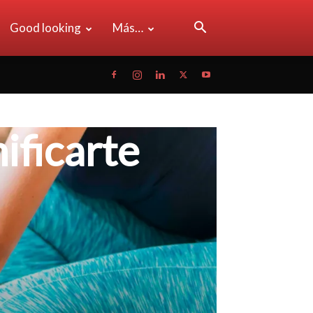
Good looking
Más…
ificarte