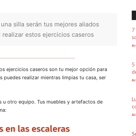
 una silla serán tus mejores aliados
7
 realizar estos ejercicios caseros
s
Ar
5
tos ejercicios caseros son tu mejor opción para
d
 puedes realizar mientras limpias tu casa, ser
Ar
L
 u otro equipo. Tus muebles y artefactos de
c
na:
Al
 en las escaleras
S