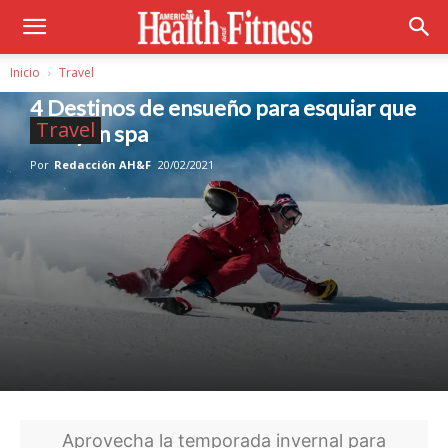
Inicio
Travel
4 Destinos de ensueño para esquiar que
Travel
incluyen spa
Por
Redacción AH&F
20/02/2021
Aprovecha la temporada invernal para