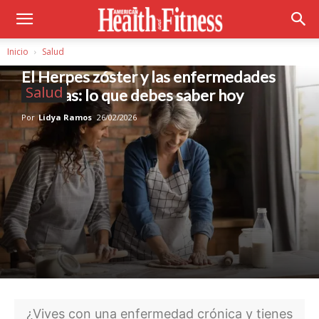
Inicio
Salud
El Herpes zóster y las enfermedades
Salud
crónicas: lo que debes saber hoy
Por
Lidya Ramos
26/02/2026
¿Vives con una enfermedad crónica y tienes