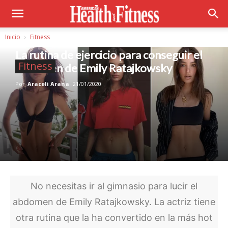
Inicio
Fitness
La rutina de ejercicio para conseguir el
Fitness
abdomen de Emily Ratajkowsky
Por
Araceli Arana
21/01/2020
No necesitas ir al gimnasio para lucir el
abdomen de Emily Ratajkowsky. La actriz tiene
otra rutina que la ha convertido en la más hot