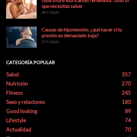
Guía sobre lubricantes femeninos: todo lo
que necesitas saber
28/11/2024
Causas de hipotensión: ¿qué hacer si tu
presión es demasiado baja?
27/11/2024
CATEGORÍA POPULAR
Salud
357
Nutrición
270
Fitness
245
Sexo y relaciones
180
Good looking
89
Lifestyle
74
Actualidad
70