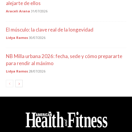
alejarte de ellos
Araceli Arana
31/07/2026
El músculo: la clave real de la longevidad
Lidya Ramos
30/07/2026
NB Milla urbana 2026: fecha, sede y cómo prepararte
para rendir al máximo
Lidya Ramos
28/07/2026