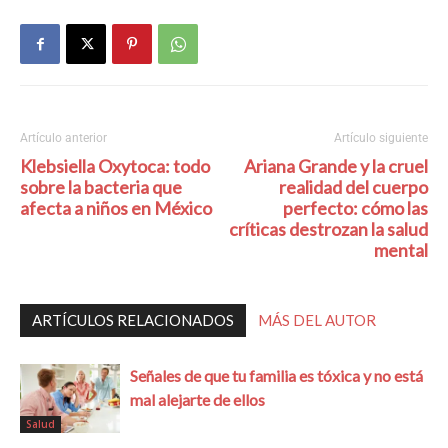
Artículo anterior
Artículo siguiente
Klebsiella Oxytoca: todo
Ariana Grande y la cruel
sobre la bacteria que
realidad del cuerpo
afecta a niños en México
perfecto: cómo las
críticas destrozan la salud
mental
ARTÍCULOS RELACIONADOS
MÁS DEL AUTOR
Señales de que tu familia es tóxica y no está
mal alejarte de ellos
Salud