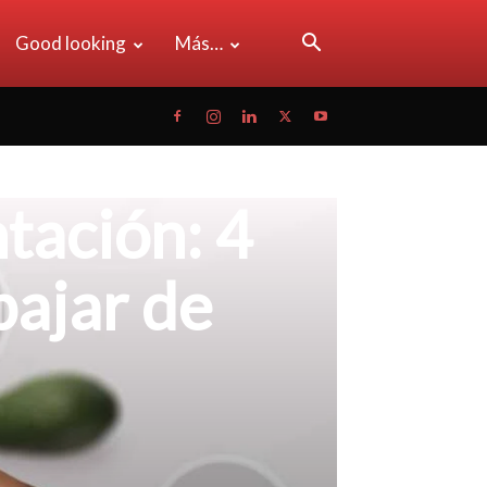
Good looking
Más…
tación: 4
bajar de