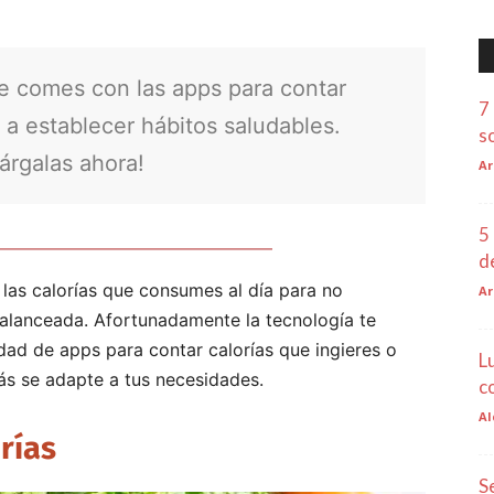
ue comes con las apps para contar
7
 a establecer hábitos saludables.
s
árgalas ahora!
Ar
5
d
 las calorías que consumes al día para no
Ar
balanceada. Afortunadamente la tecnología te
edad de apps para contar calorías que ingieres o
L
s se adapte a tus necesidades.
c
Al
rías
S