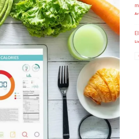
m
Ar
E
Li