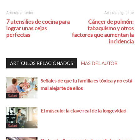
Artículo anterior
Artículo siguiente
7 utensilios de cocina para
Cáncer de pulmón:
lograr unas cejas
tabaquismo y otros
perfectas
factores que aumentan la
incidencia
ARTÍCULOS RELACIONADOS
MÁS DEL AUTOR
Señales de que tu familia es tóxica y no está
mal alejarte de ellos
Salud
El músculo: la clave real de la longevidad
Salud