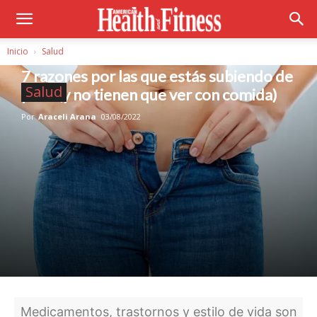
Inicio
Salud
7 razones por las que estás subiendo de
Salud
peso (y no tienen que ver con comida)
Por
Araceli Arana
03/08/2022
Medicamentos, trastornos y estilo de vida son