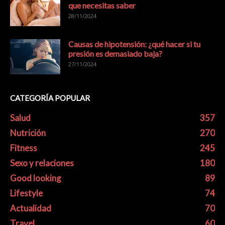
que necesitas saber
28/11/2024
Causas de hipotensión: ¿qué hacer si tu
presión es demasiado baja?
27/11/2024
CATEGORÍA POPULAR
Salud
357
Nutrición
270
Fitness
245
Sexo y relaciones
180
Good looking
89
Lifestyle
74
Actualidad
70
Travel
60