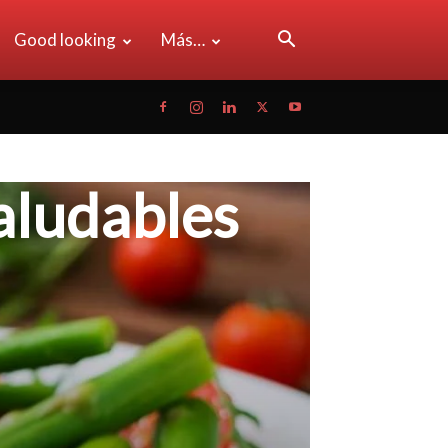
Good looking
Más…
aludables