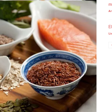
m
Ar
E
Li