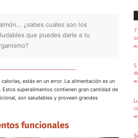
almón... ¿sabes cuáles son los
7
ludables que puedes darle a tu
s
rganismo?
Ar
5
d
alorías, estás en un error. La alimentación es un
Ar
Estos superalimentos contienen gran cantidad de
icional, son saludables y proveen grandes
L
c
Al
ntos funcionales
S