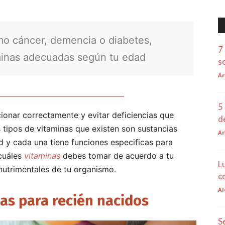
o cáncer, demencia o diabetes,
7
minas adecuadas según tu edad
s
Ar
5
ionar correctamente y evitar deficiencias que
d
tipos de vitaminas que existen son sustancias
Ar
d y cada una tiene funciones especificas para
cuáles
vitaminas
debes tomar de acuerdo a tu
L
nutrimentales de tu organismo.
c
Al
as para recién nacidos
S