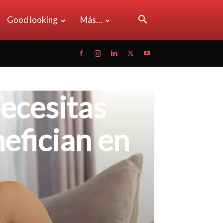
Good looking
Más…
necesitas
efician en