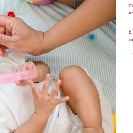
m
Ar
E
Li