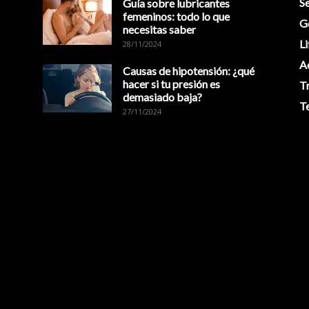
Se
Guía sobre lubricantes
femeninos: todo lo que
G
necesitas saber
Li
28/11/2024
A
Causas de hipotensión: ¿qué
hacer si tu presión es
T
demasiado baja?
T
27/11/2024