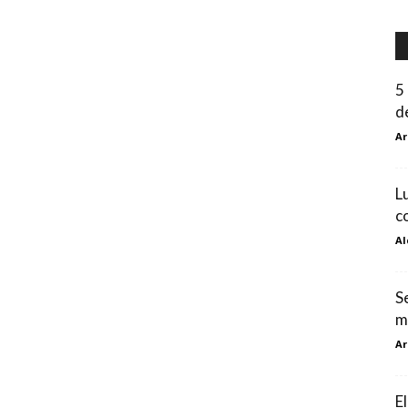
5
d
Ar
L
c
Al
S
m
Ar
E