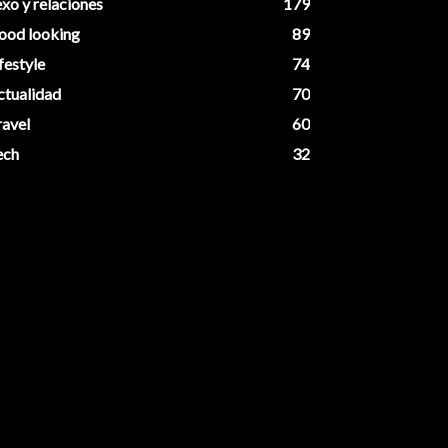
xo y relaciones
179
ood looking
89
festyle
74
ctualidad
70
ravel
60
ech
32