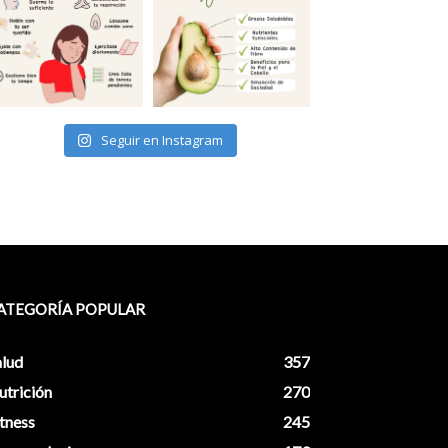
Seguir en Instagram
ATEGORÍA POPULAR
alud
357
utrición
270
tness
245