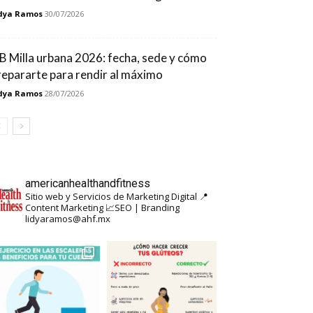
dya Ramos
30/07/2026
B Milla urbana 2026: fecha, sede y cómo
repararte para rendir al máximo
dya Ramos
28/07/2026
americanhealthandfitness
Sitio web y Servicios de Marketing Digital
📍
Content Marketing
📈SEO | Branding
lidyaramos@ahf.mx