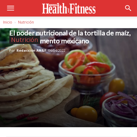
Inicio
Nutrición
El poder nutricional de la tortilla de maíz,
Nutrición
el superalimento mexicano
Por
Redacción AH&F
06/04/2022