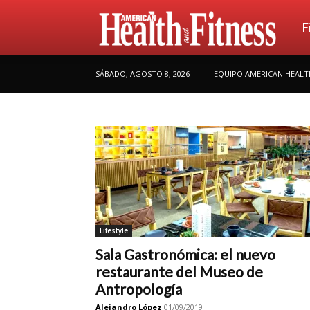
Ame
F
SÁBADO, AGOSTO 8, 2026
EQUIPO AMERICAN HEALT
Hea
Lifestyle
Sala Gastronómica: el nuevo
restaurante del Museo de
Antropología
Alejandro López
01/09/2019