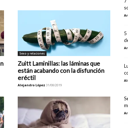
7
s
Ar
5
d
Ar
Sexo y relaciones
on
Zuitt Laminillas: las láminas que
L
están acabando con la disfunción
c
eréctil
Al
Alejandro López
31/08/2019
S
m
Ar