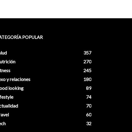
ATEGORÍA POPULAR
alud
357
utrición
270
tness
245
xo y relaciones
180
ood looking
89
festyle
74
ctualidad
70
ravel
60
ech
32