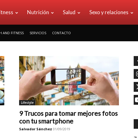
rican
itness
Nutrición
Salud
Sexo y relaciones
H AND FITNESS
SERVICIOS
CONTACTO
lth&Fitness
Lifestyle
9 Trucos para tomar mejores fotos
con tu smartphone
Salvador Sánchez
01/09/2019