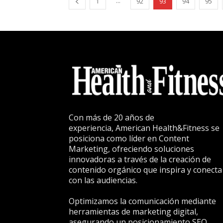
...
1
92
93
94
95
Con más de 20 años de
experiencia, American Health&Fitness se
posiciona como líder en Content
Marketing, ofreciendo soluciones
innovadoras a través de la creación de
contenido orgánico que inspira y conecta
con las audiencias.
Optimizamos la comunicación mediante
herramientas de marketing digital,
asegurando un posicionamiento SEO