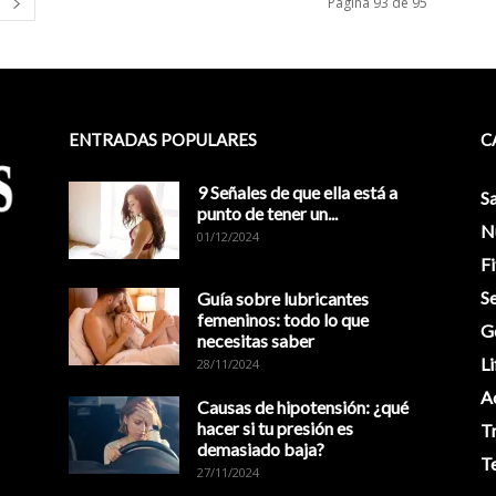
Página 93 de 95
ENTRADAS POPULARES
C
9 Señales de que ella está a
S
punto de tener un...
N
01/12/2024
Fi
Se
Guía sobre lubricantes
femeninos: todo lo que
G
necesitas saber
Li
28/11/2024
A
Causas de hipotensión: ¿qué
hacer si tu presión es
T
demasiado baja?
T
27/11/2024