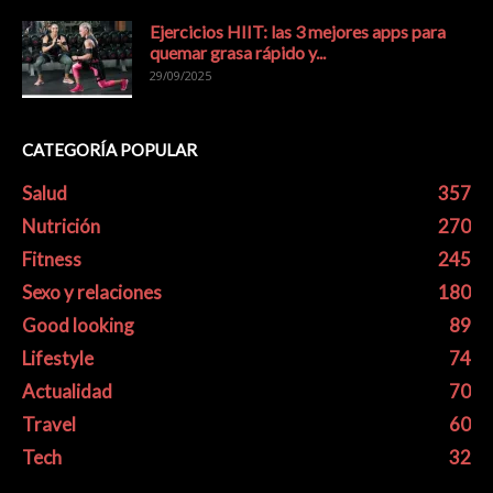
Ejercicios HIIT: las 3 mejores apps para
quemar grasa rápido y...
29/09/2025
CATEGORÍA POPULAR
Salud
357
Nutrición
270
Fitness
245
Sexo y relaciones
180
Good looking
89
Lifestyle
74
Actualidad
70
Travel
60
Tech
32