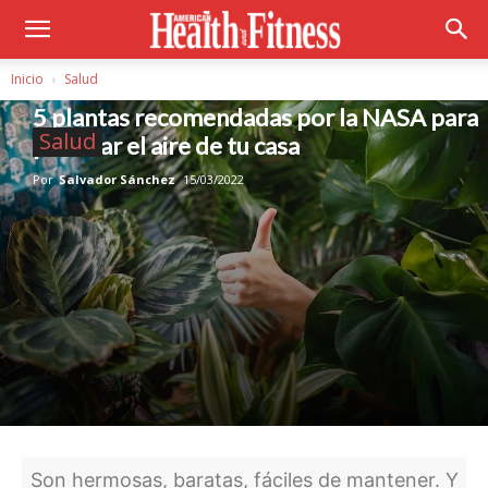
Inicio
Salud
5 plantas recomendadas por la NASA para
Salud
purificar el aire de tu casa
Por
Salvador Sánchez
15/03/2022
Son hermosas, baratas, fáciles de mantener. Y