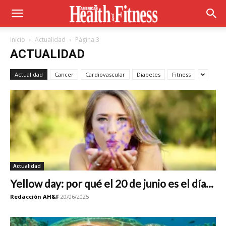
Inicio
Actualidad
Página 3
ACTUALIDAD
Actualidad
Cancer
Cardiovascular
Diabetes
Fitness
Actualidad
Yellow day: por qué el 20 de junio es el día...
Redacción AH&F
20/06/2025