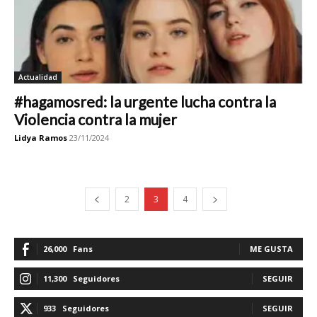
Actualidad
#hagamosred: la urgente lucha contra la
Violencia contra la mujer
Lidya Ramos
23/11/2024
2
3
4
26,000
Fans
ME GUSTA
11,300
Seguidores
SEGUIR
933
Seguidores
SEGUIR