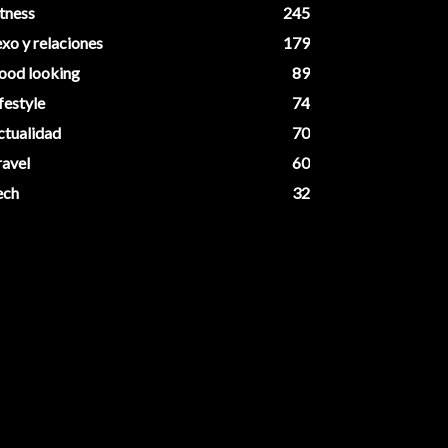
tness
245
xo y relaciones
179
ood looking
89
festyle
74
ctualidad
70
ravel
60
ech
32