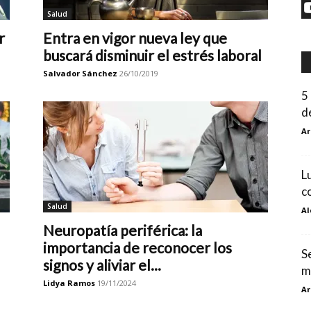
Salud
r
Entra en vigor nueva ley que
buscará disminuir el estrés laboral
Salvador Sánchez
26/10/2019
5
d
Ar
L
c
Salud
Al
Neuropatía periférica: la
importancia de reconocer los
S
signos y aliviar el...
m
Lidya Ramos
19/11/2024
Ar