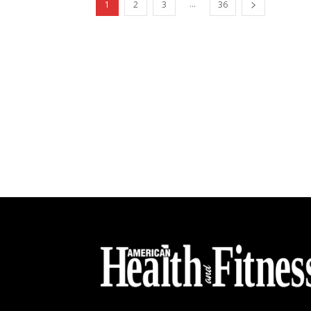
...
1
2
3
36