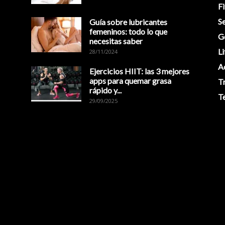
Fi
Se
Guía sobre lubricantes
femeninos: todo lo que
G
necesitas saber
Li
28/11/2024
A
Ejercicios HIIT: las 3 mejores
apps para quemar grasa
T
rápido y...
T
29/09/2025