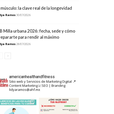
l músculo: la clave real de la longevidad
dya Ramos
30/07/2026
B Milla urbana 2026: fecha, sede y cómo
repararte para rendir al máximo
dya Ramos
28/07/2026
americanhealthandfitness
Sitio web y Servicios de Marketing Digital
📍
Content Marketing
📈SEO | Branding
lidyaramos@ahf.mx