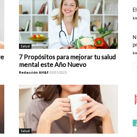
E
Li
N
p
Salud
Li
re
7 Propósitos para mejorar tu salud
mental este Año Nuevo
Redacción AH&F
03/01/2025
Salud