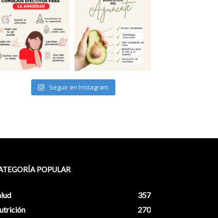
Seguir en Instagram
ATEGORÍA POPULAR
alud
357
utrición
270