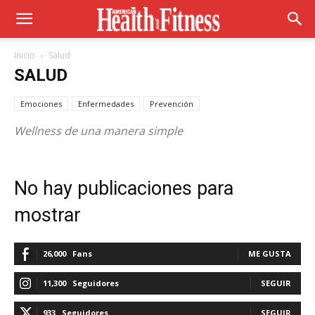
Inicio
Salud
SALUD
Emociones
Enfermedades
Prevención
Wellness de una manera simple
No hay publicaciones para
mostrar
26,000
Fans
ME GUSTA
11,300
Seguidores
SEGUIR
933
Seguidores
SEGUIR